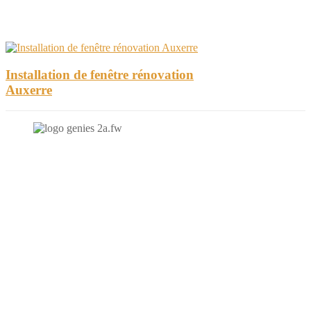
Installation de fenêtre rénovation
Auxerre
N'hésitez-pas à nous contacter et à nous demander un devis
personnalisé.
Nous vous accueillons du:
Lundi au Vendredi de 9h à 12h et de 14h à 19h
Samedi de 9h à 12h et de 14h à 17h