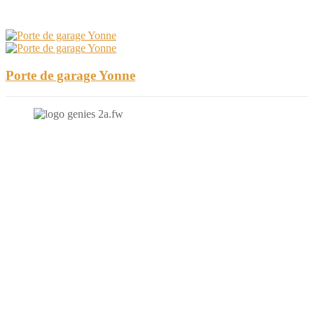
Porte de garage Yonne
N'hésitez-pas à nous contacter et à nous demander un devis
personnalisé.
Nous vous accueillons du:
Lundi au Vendredi de 9h à 12h et de 14h à 19h
Samedi de 9h à 12h et de 14h à 17h