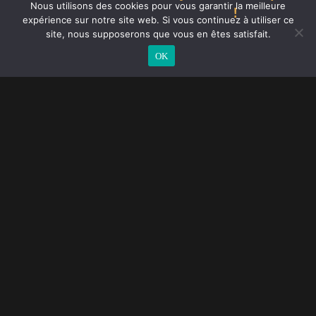
Nous utilisons des cookies pour vous garantir la meilleure
!
expérience sur notre site web. Si vous continuez à utiliser ce
site, nous supposerons que vous en êtes satisfait.
OK
Portes de garage à Auxerre
Porte de garage à Auxerre, Installation et Motorisation
Porte de garage sur mesure à Auxerre
Réparation porte de garage à Auxerre
Porte de garage électrique à Auxerre
Motorisation de porte de garage à Auxerre
Dépannage de porte de garage bloquée à Auxerre